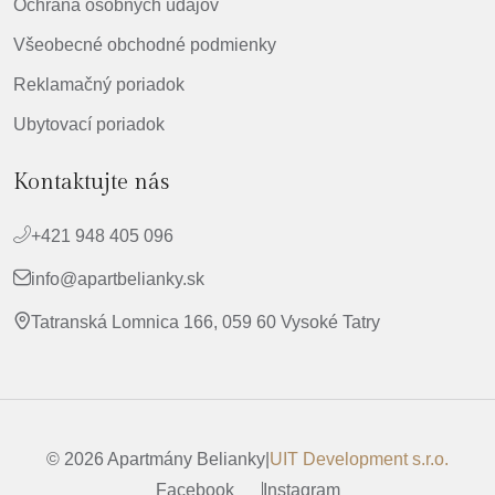
Ochrana osobných údajov
Všeobecné obchodné podmienky
Reklamačný poriadok
Ubytovací poriadok
Kontaktujte nás
+421 948 405 096
info@apartbelianky.sk
Tatranská Lomnica 166, 059 60 Vysoké Tatry
Používame súbory cookie
Túto stránku používame na zlepšenie vášho zážitku.
Kliknutím na „Prijať“ súhlasíte s používaním analytických
© 2026 Apartmány Belianky
|
UIT Development s.r.o.
súborov cookie (Google Analytics, Google Tag Manager).
Facebook
Instagram